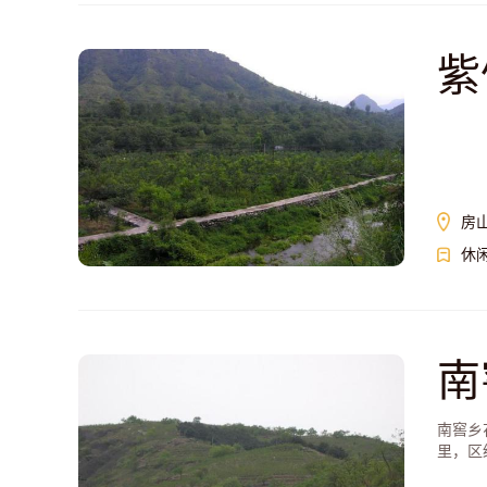
紫
房
休
南
南窖乡
里，区