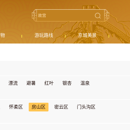
购物
游玩路线
京城美景
漂流
避暑
红叶
银杏
温泉
区
怀柔区
房山区
密云区
门头沟区