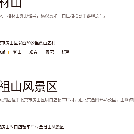
材山
义，棺材山外形怪异，远观真如一口巨棺横卧于群峰之间。
京市房山区以西30公里黄山店村
色游
登山
踏青
赏花
避暑
祖山风景区
风景区位于北京市房山区周口店镇车厂村，距北京西四环48公里，主峰海拔
京房山周口店镇车厂村金祖山风景区