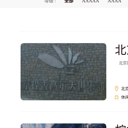
等级 :
全部
AAAAA
AAAA
北
北京提
北
休