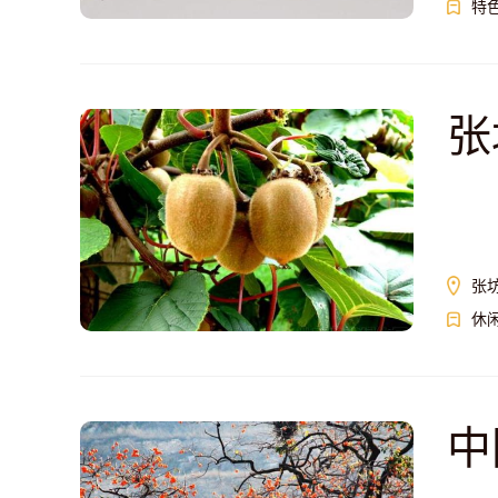
特
张
张
休
中