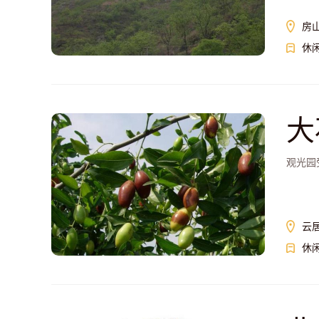
房
休
大
观光园
云
休