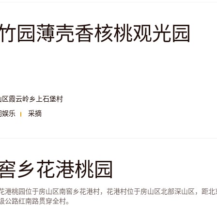
竹园薄壳香核桃观光园
山区霞云岭乡上石堡村
闲娱乐
采摘
窖乡花港桃园
花港桃园位于房山区南窖乡花港村，花港村位于房山区北部深山区，距北京5
级公路红南路贯穿全村。