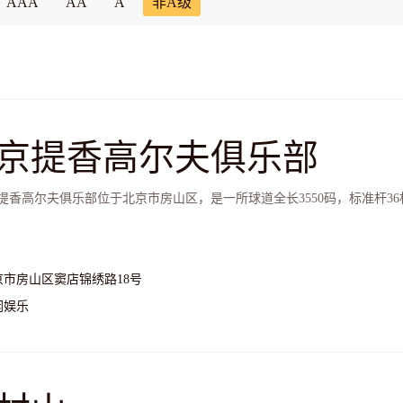
AAA
AA
A
非A级
京提香高尔夫俱乐部
香高尔夫俱乐部位于北京市房山区，是一所球道全长3550码，标准杆3
京市房山区窦店锦绣路18号
闲娱乐