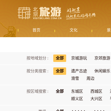
首页
文化
景
按地域划分 :
全部
京城游玩
京郊旅游
按分类搜索 :
全部
遗产古迹
休闲娱乐
滑雪
周边
按区域搜索 :
全部
东城区
西城区
顺义区
大兴区