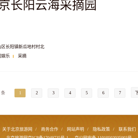
京长阳云海采摘园
山区长阳镇新瓜地村村北
闲娱乐
采摘
条
1
2
3
4
5
6
7
关于北京旅游网
/
商务合作
/
网站声明
/
隐私政策
/
联系我们
北京旅游网京ICP备17049735号-1
京公网安备 11010502035003号