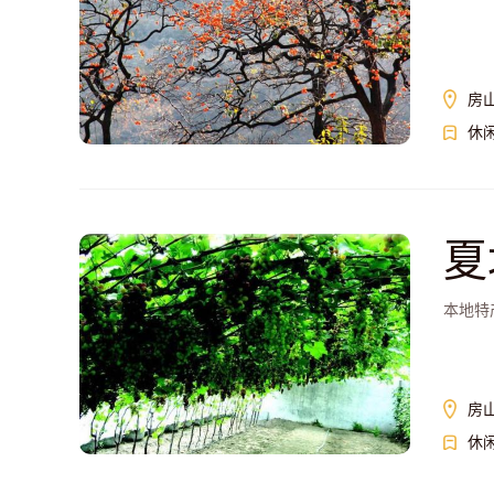
房
休
夏
本地特
房
休