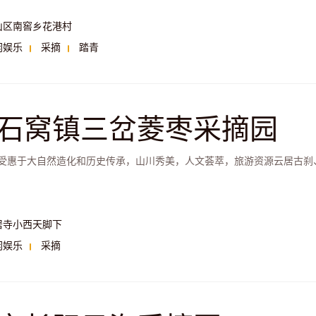
山区南窖乡花港村
闲娱乐
采摘
踏青
石窝镇三岔菱枣采摘园
受惠于大自然造化和历史传承，山川秀美，人文荟萃，旅游资源云居古刹
居寺小西天脚下
闲娱乐
采摘