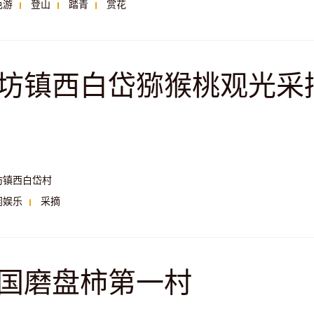
色游
登山
踏青
赏花
坊镇西白岱猕猴桃观光采
坊镇西白岱村
闲娱乐
采摘
国磨盘柿第一村