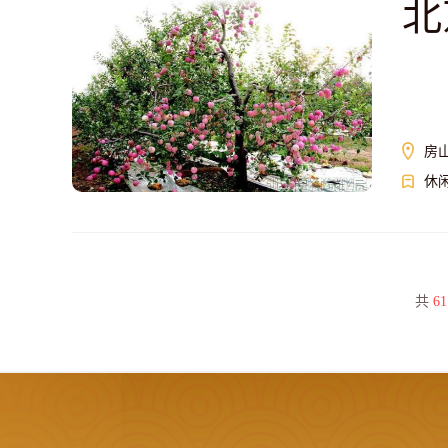
北
房
休
共
61