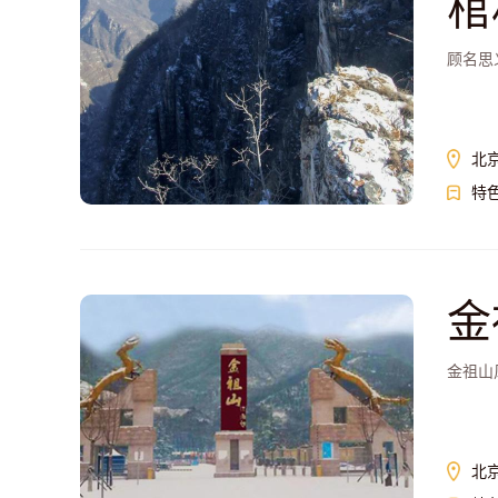
棺
顾名思
北
特
金
金祖山
北