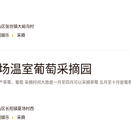
山区张坊镇大峪沟村
闲娱乐
采摘
场温室葡萄采摘园
产草莓，葡萄 采摘时间大致是一月至四月可以采摘草莓 五月至十月是葡
山区长阳镇夏场村西
闲娱乐
采摘