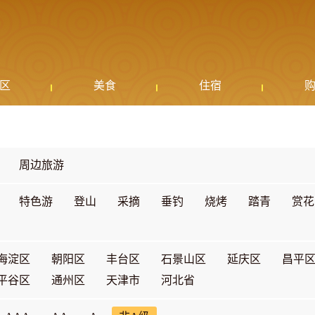
区
美食
住宿
周边旅游
特色游
登山
采摘
垂钓
烧烤
踏青
赏花
海淀区
朝阳区
丰台区
石景山区
延庆区
昌平
平谷区
通州区
天津市
河北省