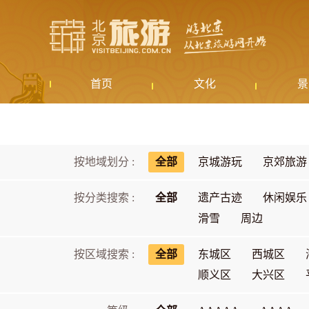
首页
文化
景
按地域划分 :
全部
京城游玩
京郊旅游
按分类搜索 :
全部
遗产古迹
休闲娱乐
滑雪
周边
按区域搜索 :
全部
东城区
西城区
顺义区
大兴区