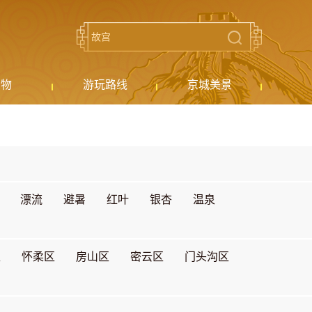
购物
游玩路线
京城美景
漂流
避暑
红叶
银杏
温泉
区
怀柔区
房山区
密云区
门头沟区