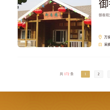
御
御香观
万
采
共
172
条
1
2