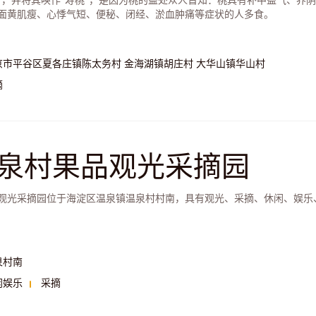
”，并将其唤作“寿桃”，是因为桃的益处众人皆知：桃具有补中益气、养
面黄肌瘦、心悸气短、便秘、闭经、淤血肿痛等症状的人多食。
京市平谷区夏各庄镇陈太务村 金海湖镇胡庄村 大华山镇华山村
摘
泉村果品观光采摘园
观光采摘园位于海淀区温泉镇温泉村村南，具有观光、采摘、休闲、娱乐
泉村南
闲娱乐
采摘