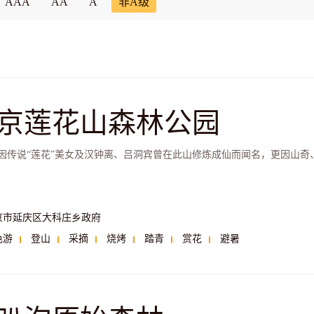
AAA
AA
A
非A级
京莲花山森林公园
因传说“莲花”美女及汉钟离、吕洞宾曾在此山修炼成仙而闻名，更因山奇
京市延庆区大科庄乡政府
色游
登山
采摘
烧烤
踏青
赏花
避暑