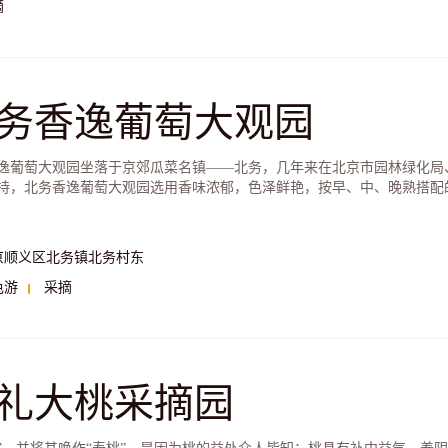
摘
务香逸葡萄大观园
逸葡萄大观园坐落于京郊瓜菜名镇——北务，几年来在北京市园林绿化局
持，北务香逸葡萄大观园选用香味浓郁，色泽鲜艳，按早、中、晚熟搭配的
京顺义区北务镇北务村东
色游
采摘
礼大桃采摘园