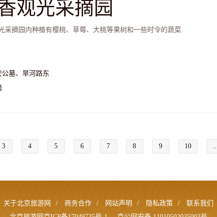
香观光采摘园
光采摘园内种植有樱桃、草莓、大桃等果树和一些时令的蔬菜
安公墓、旱河路东
摘
3
4
5
6
7
8
9
10
..
关于北京旅游网
/
商务合作
/
网站声明
/
隐私政策
/
联系我们
北京旅游网京ICP备17049735号-1
京公网安备 11010502035003号