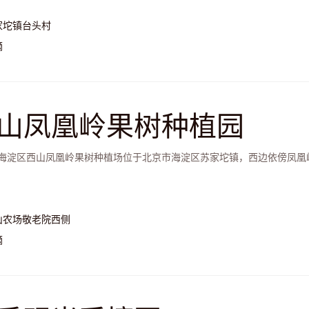
家坨镇台头村
摘
山凤凰岭果树种植园
海淀区西山凤凰岭果树种植场位于北京市海淀区苏家坨镇，西边依傍凤凰
山农场敬老院西侧
摘