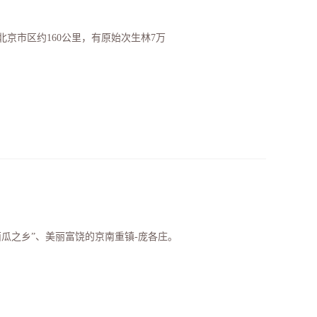
京市区约160公里，有原始次生林7万
瓜之乡”、美丽富饶的京南重镇-庞各庄。