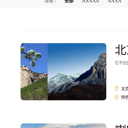
等级 :
全部
AAAAA
AAAA
北
它不仅
北
特