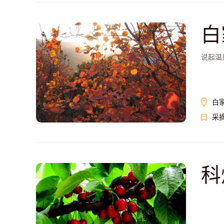
白
说起温
白
采
科