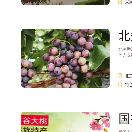
采
北
北务香
鼎力支
北
特
国