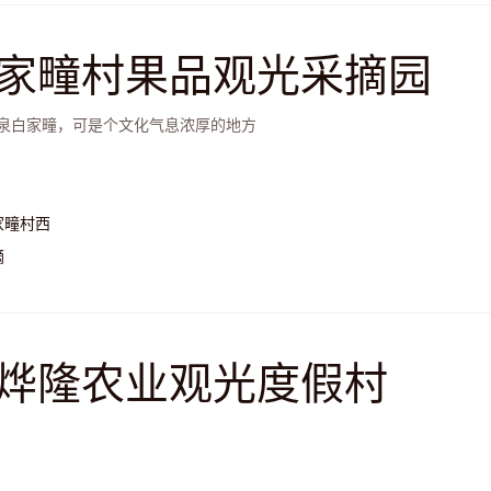
家疃村果品观光采摘园
泉白家疃，可是个文化气息浓厚的地方
家疃村西
摘
烨隆农业观光度假村