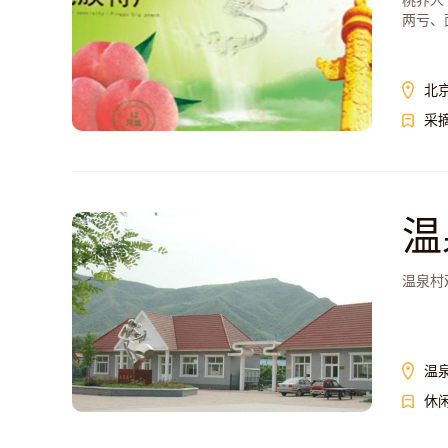
桃养人
两亏、
北
采
温
温泉村
温
休