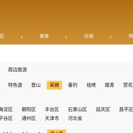
区
美食
住宿
周边旅游
特色游
登山
采摘
垂钓
烧烤
踏青
赏花
海淀区
朝阳区
丰台区
石景山区
延庆区
昌平
平谷区
通州区
天津市
河北省