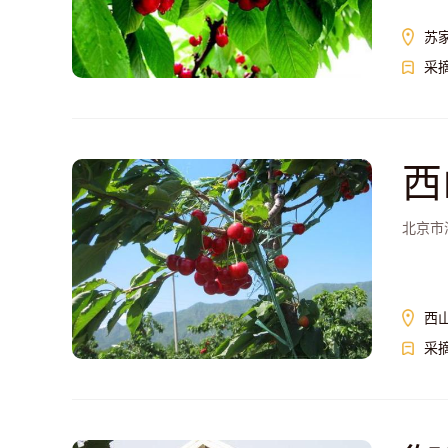
苏
采
西
北京市
西
采