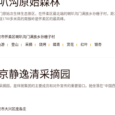
叭沟原始森林
门原始次生林生态景区，在怀柔区最北端的喇叭沟门满族乡孙栅子村，距北
拔1700多米高的南猴岭是怀柔区的最高峰。
京市怀柔区喇叭沟门满族乡孙栅子村
色游
登山
采摘
烧烤
踏青
赏花
红叶
银杏
京静逸清采摘园
采摘园，是祥居集团的主要成员和对外宣传的重要窗口。她坐落在“中国西
京市大兴区庞各庄