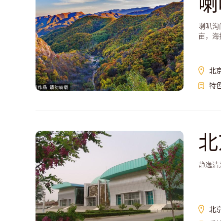
喇
喇叭沟
亩，海
北
特
北
静逸清
北