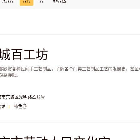
AAA
AA
A
非A级
城百工坊
够欣赏各种民间手工艺制品，了解各个门类工艺制品工艺的发展史，甚至
距离接触。
京市东城区光明路乙12号
物馆
特色游