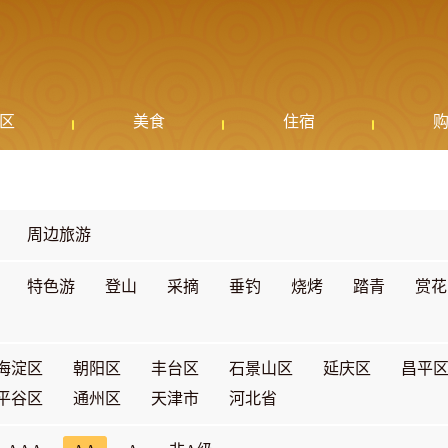
区
美食
住宿
周边旅游
特色游
登山
采摘
垂钓
烧烤
踏青
赏花
海淀区
朝阳区
丰台区
石景山区
延庆区
昌平
平谷区
通州区
天津市
河北省