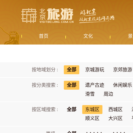
首页
文化
景
按地域划分 :
全部
京城游玩
京郊旅游
按分类搜索 :
全部
遗产古迹
休闲娱乐
滑雪
周边
按区域搜索 :
全部
东城区
西城区
顺义区
大兴区