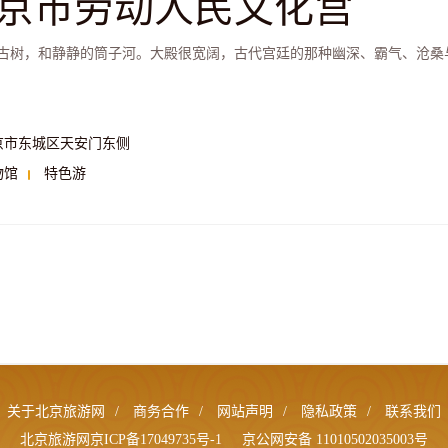
京市劳动人民文化宫
古树，和静静的筒子河。大殿很宽阔，古代宫廷的那种幽深、霸气、沧桑
京市东城区天安门东侧
物馆
特色游
关于北京旅游网
/
商务合作
/
网站声明
/
隐私政策
/
联系我们
北京旅游网京ICP备17049735号-1
京公网安备 11010502035003号