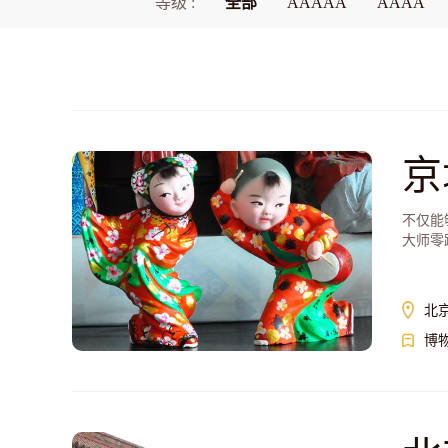
等级 :
全部
AAAAA
AAAA
京
不仅能
大师零
北
博