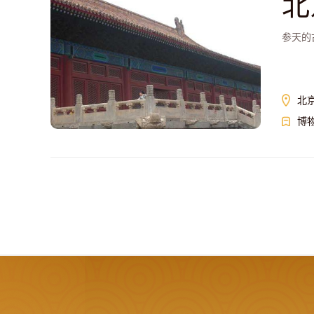
北
参天的
北
博