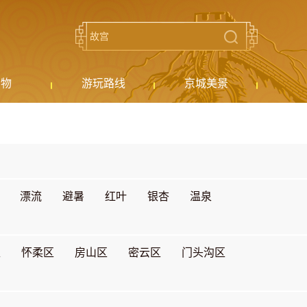
购物
游玩路线
京城美景
漂流
避暑
红叶
银杏
温泉
区
怀柔区
房山区
密云区
门头沟区