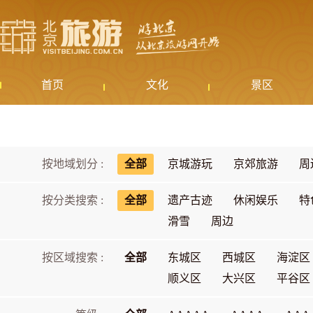
首页
文化
景区
按地域划分 :
全部
京城游玩
京郊旅游
周
按分类搜索 :
全部
遗产古迹
休闲娱乐
特
滑雪
周边
按区域搜索 :
全部
东城区
西城区
海淀区
顺义区
大兴区
平谷区