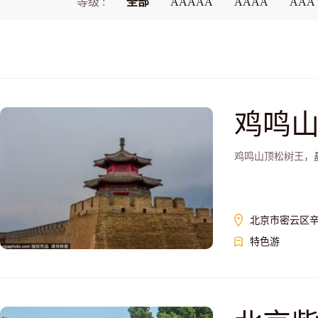
等级 :
全部
AAAAA
AAAA
AAA
鸡鸣
鸡鸣山顶松树王，
北京市密云区辛
特色游