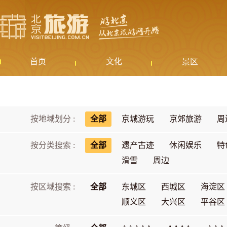
首页
文化
景区
按地域划分 :
全部
京城游玩
京郊旅游
周
按分类搜索 :
全部
遗产古迹
休闲娱乐
特
滑雪
周边
按区域搜索 :
全部
东城区
西城区
海淀区
顺义区
大兴区
平谷区