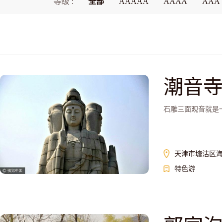
等级 :
全部
AAAAA
AAAA
AAA
潮音
石雕三面观音就是
天津市塘沽区
特色游