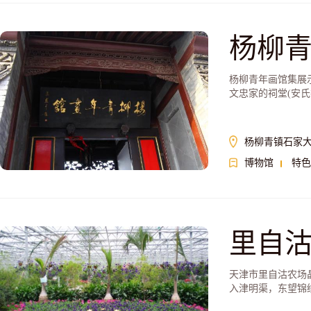
杨柳
杨柳青年画馆集展
文忠家的祠堂(安氏
杨柳青镇石家
博物馆
特色
里自
天津市里自沽农场
入津明渠，东望锦