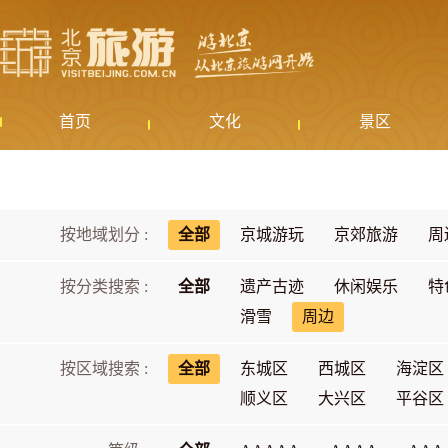
首页
文化
景区
按地域划分 :
全部
京城游玩
京郊旅游
周
按分类搜索 :
全部
遗产古迹
休闲娱乐
特
滑雪
周边
按区域搜索 :
全部
东城区
西城区
海淀区
顺义区
大兴区
平谷区