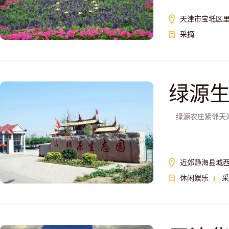
天津市宝坻区里
采摘
绿源
绿源农庄紧邻天津
近郊静海县城西
休闲娱乐
采