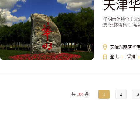
天津
华明示范镇位于天津
靠“北环铁路”，东
天津东丽区华
登山
采摘
共
108
条
1
2
3