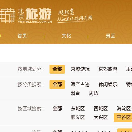
首页
文化
景区
按地域划分 :
全部
京城游玩
京郊旅游
周
按分类搜索 :
全部
遗产古迹
休闲娱乐
特
滑雪
周边
按区域搜索 :
全部
东城区
西城区
海淀区
顺义区
大兴区
平谷区