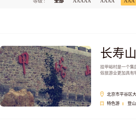
等级 :
全部
AAAAA
AAAA
AAA
长寿
挂甲峪村是一个集
俗旅游业更加具有
北京市平谷区
特色游
登山