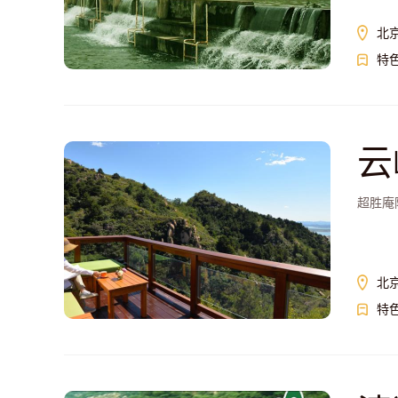
北
特
云
超胜庵
北
特