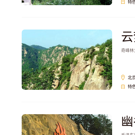
特
云
奇峰林
北
特
幽