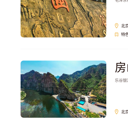
毛泽东
北
特
房
乐谷银
北