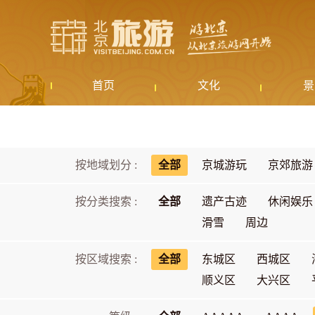
首页
文化
景
按地域划分 :
全部
京城游玩
京郊旅游
按分类搜索 :
全部
遗产古迹
休闲娱乐
滑雪
周边
按区域搜索 :
全部
东城区
西城区
顺义区
大兴区