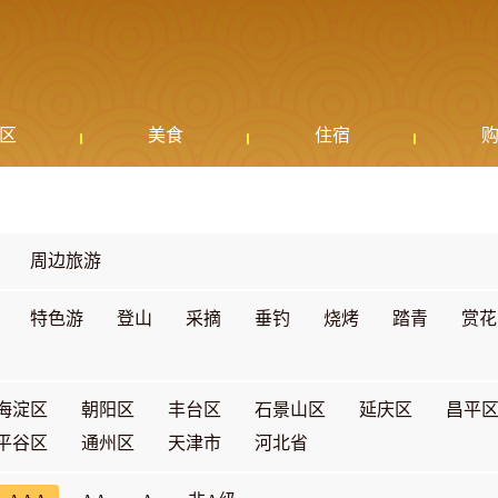
区
美食
住宿
周边旅游
特色游
登山
采摘
垂钓
烧烤
踏青
赏花
海淀区
朝阳区
丰台区
石景山区
延庆区
昌平
平谷区
通州区
天津市
河北省