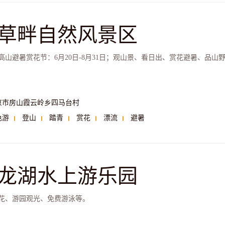
草畔自然风景区
高山避暑赏花节：6月20日-8月31日；观山景、看日出、赏花避暑、品山
京市房山霞云岭乡四马台村
色游
登山
踏青
赏花
漂流
避暑
龙湖水上游乐园
花、游园观光、免费游泳等。