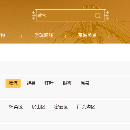
购物
游玩路线
京城美景
漂流
避暑
红叶
银杏
温泉
区
怀柔区
房山区
密云区
门头沟区