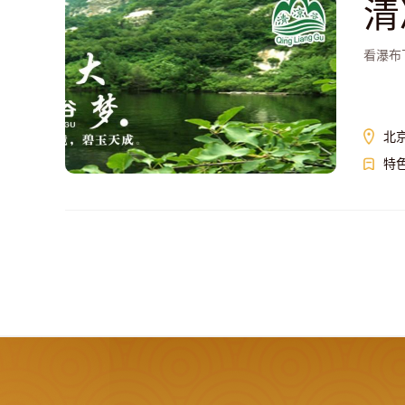
清
看瀑布
北
特