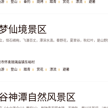
色游
登山
垂钓
烧烤
踏青
赏花
漂流
避暑
梦仙境景区
立，怪石嶙峋，飞瀑百丈，潭深水清。春野花，夏翠谷，秋红叶，是山野
京市怀柔琉璃庙镇东峪村
色游
登山
踏青
赏花
漂流
避暑
谷神潭自然风景区