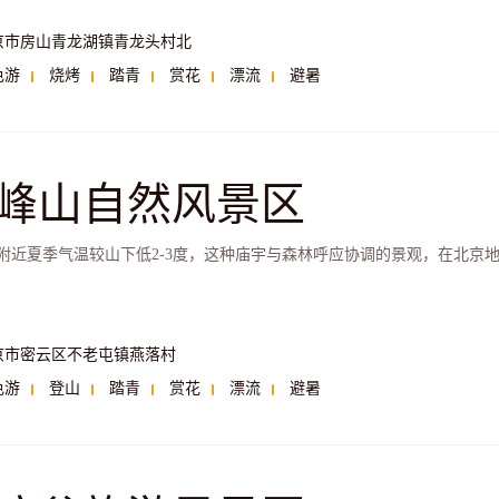
京市房山青龙湖镇青龙头村北
色游
烧烤
踏青
赏花
漂流
避暑
峰山自然风景区
附近夏季气温较山下低2-3度，这种庙宇与森林呼应协调的景观，在北京
京市密云区不老屯镇燕落村
色游
登山
踏青
赏花
漂流
避暑