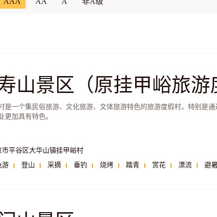
AAA
AA
A
非A级
寿山景区（原挂甲峪旅游
村是一个集民俗旅游、文化旅游、文体旅游特色的旅游度假村，特别是通
业更加具有特色。
京市平谷区大华山镇挂甲峪村
色游
登山
采摘
垂钓
烧烤
踏青
赏花
漂流
避