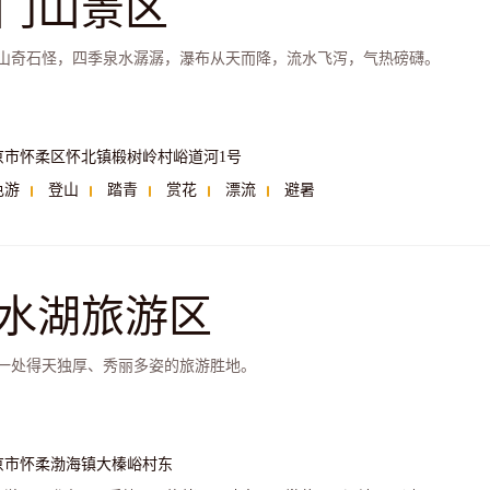
门山景区
山奇石怪，四季泉水潺潺，瀑布从天而降，流水飞泻，气热磅礴。
京市怀柔区怀北镇椴树岭村峪道河1号
色游
登山
踏青
赏花
漂流
避暑
水湖旅游区
一处得天独厚、秀丽多姿的旅游胜地。
京市怀柔渤海镇大榛峪村东