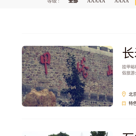
等级 :
全部
AAAAA
AAAA
长
挂甲峪
俗旅游
北
特