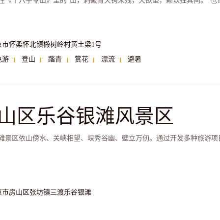
在《十六字令山》里的“山，刺破青天锷未残，天欲坠，赖以拄其间。”也
京市怀柔怀北镇椴树岭村黄土梁1号
色游
登山
踏青
赏花
漂流
避暑
山区乐谷银滩风景区
滩景区依山傍水、关峡相望、峡秀谷幽、壁立万仞。通过开发多种旅游项
京市房山区张坊镇三渡乐谷银滩