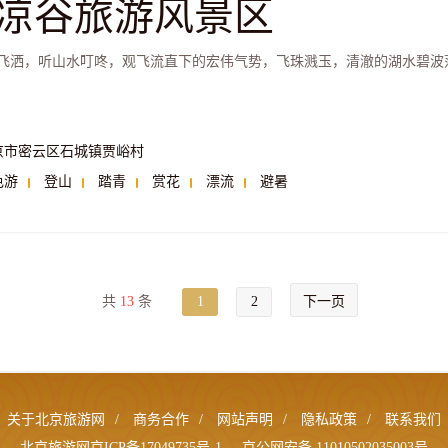
凉谷旅游风景区
飞洒，听山水叮咚，观飞流直下的宏伟气势，飞珠溅玉，清澈的湖水碧波
京市密云区石城镇贾峪村
色游
登山
踏青
赏花
漂流
避暑
共
13
条
1
2
下一页
关于北京旅游网
/
商务合作
/
网站声明
/
隐私政策
/
联系我们
北京旅游网京ICP备17049735号-1
京公网安备 11010502035003号