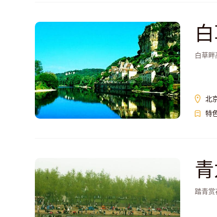
白
白草畔
北
特
青
踏青赏