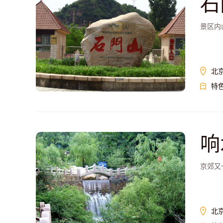
石
景区内
北
特
响
京郊又
北