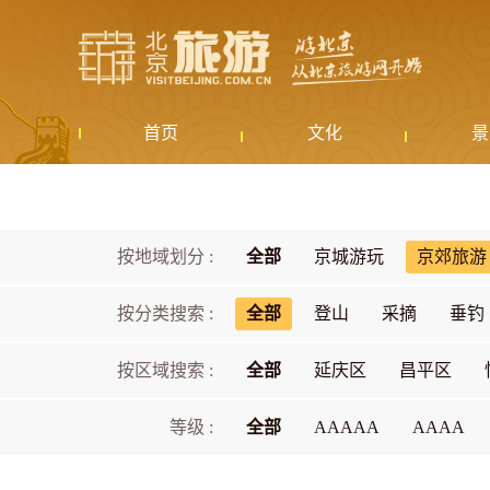
首页
文化
景
按地域划分 :
全部
京城游玩
京郊旅游
按分类搜索 :
全部
登山
采摘
垂钓
按区域搜索 :
全部
延庆区
昌平区
等级 :
全部
AAAAA
AAAA