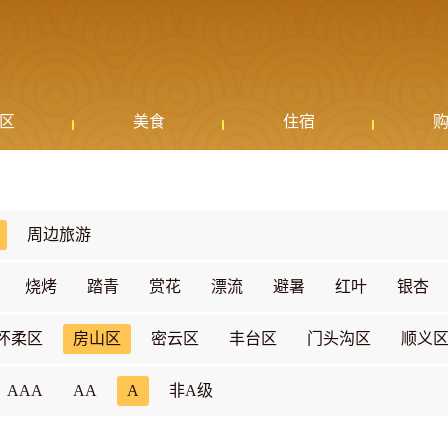
区
美食
住宿
周边旅游
烧烤
踏青
赏花
漂流
避暑
红叶
银杏
怀柔区
房山区
密云区
丰台区
门头沟区
顺义
AAA
AA
A
非A级