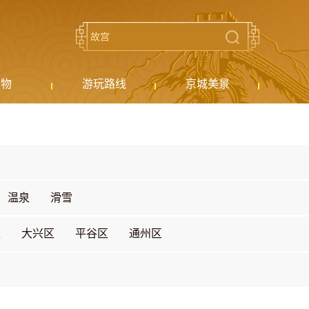
购物
游玩路线
京城美景
温泉
滑雪
区
大兴区
平谷区
通州区