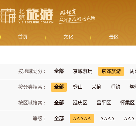
首页
文化
景区
按地域划分 :
全部
京城游玩
京郊旅游
周
按分类搜索 :
全部
登山
采摘
垂钓
烧
按区域搜索 :
全部
延庆区
昌平区
怀柔区
等级 :
全部
AAAAA
AAAA
AAA