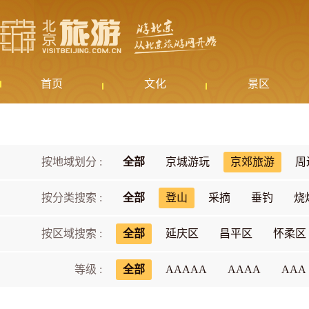
首页
文化
景区
按地域划分 :
全部
京城游玩
京郊旅游
周
按分类搜索 :
全部
登山
采摘
垂钓
烧
按区域搜索 :
全部
延庆区
昌平区
怀柔区
等级 :
全部
AAAAA
AAAA
AAA