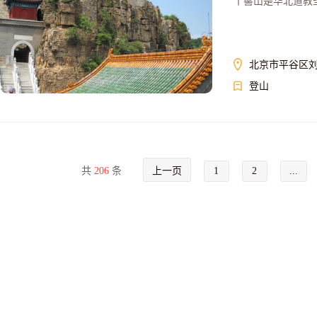
丫髻山是华北道教圣
北京市平谷区刘
登山
共
206
条
上一页
1
2
...