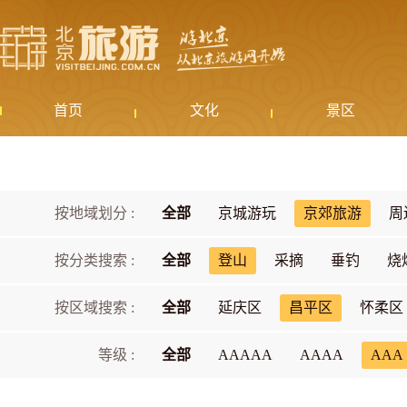
首页
文化
景区
按地域划分 :
全部
京城游玩
京郊旅游
周
按分类搜索 :
全部
登山
采摘
垂钓
烧
按区域搜索 :
全部
延庆区
昌平区
怀柔区
等级 :
全部
AAAAA
AAAA
AAA