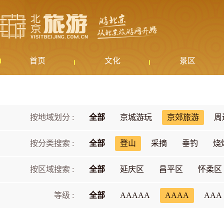
首页
文化
景区
按地域划分 :
全部
京城游玩
京郊旅游
周
按分类搜索 :
全部
登山
采摘
垂钓
烧
按区域搜索 :
全部
延庆区
昌平区
怀柔区
等级 :
全部
AAAAA
AAAA
AAA