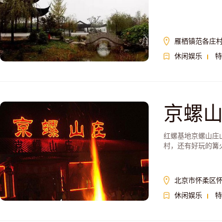
雁栖镇范各庄
休闲娱乐
特
京螺
红螺基地京螺山庄
村，还有好玩的篝
北京市怀柔区
休闲娱乐
特