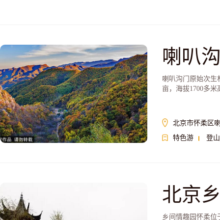
喇叭
喇叭沟门原始次生
亩，海拔1700多
北京市怀柔区
特色游
登山
北京
乡间情趣园怀柔位