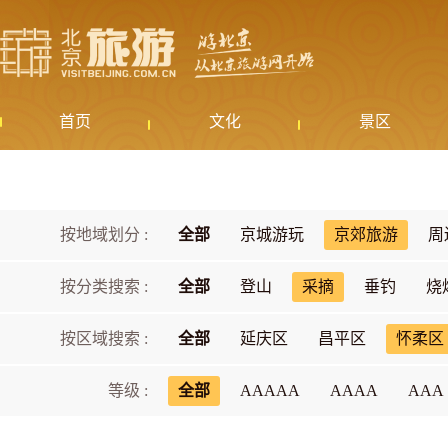
首页
文化
景区
按地域划分 :
全部
京城游玩
京郊旅游
周
按分类搜索 :
全部
登山
采摘
垂钓
烧
按区域搜索 :
全部
延庆区
昌平区
怀柔区
等级 :
全部
AAAAA
AAAA
AAA