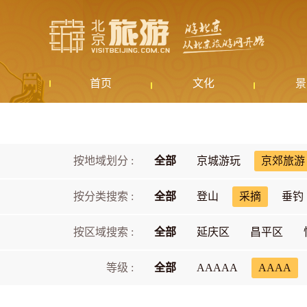
首页
文化
景
按地域划分 :
全部
京城游玩
京郊旅游
按分类搜索 :
全部
登山
采摘
垂钓
按区域搜索 :
全部
延庆区
昌平区
等级 :
全部
AAAAA
AAAA