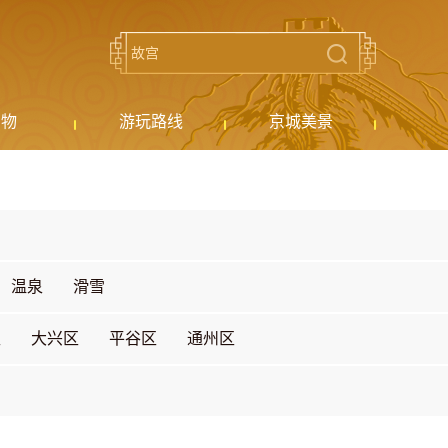
购物
游玩路线
京城美景
温泉
滑雪
区
大兴区
平谷区
通州区