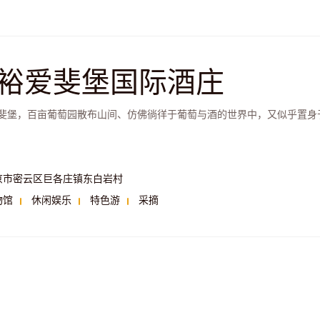
裕爱斐堡国际酒庄
斐堡，百亩葡萄园散布山间、仿佛徜徉于葡萄与酒的世界中，又似乎置身
京市密云区巨各庄镇东白岩村
物馆
休闲娱乐
特色游
采摘