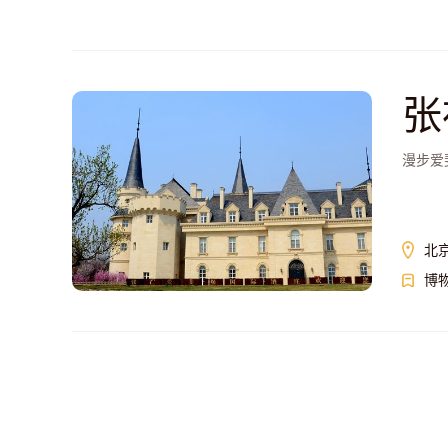
张
漫步爱
北
博