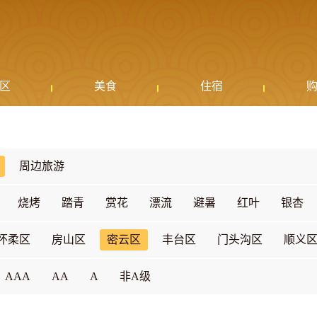
区
美食
住宿
周边旅游
烧烤
踏青
赏花
漂流
避暑
红叶
银杏
怀柔区
房山区
密云区
丰台区
门头沟区
顺义
AAA
AA
A
非A级