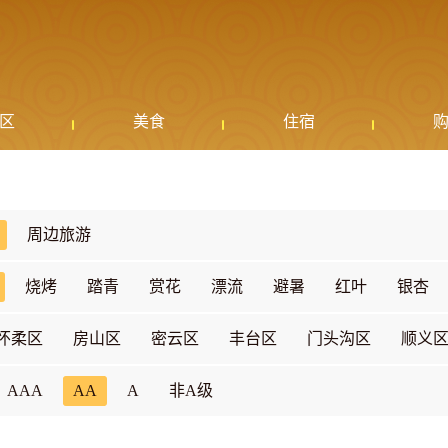
区
美食
住宿
周边旅游
烧烤
踏青
赏花
漂流
避暑
红叶
银杏
怀柔区
房山区
密云区
丰台区
门头沟区
顺义
AAA
AA
A
非A级