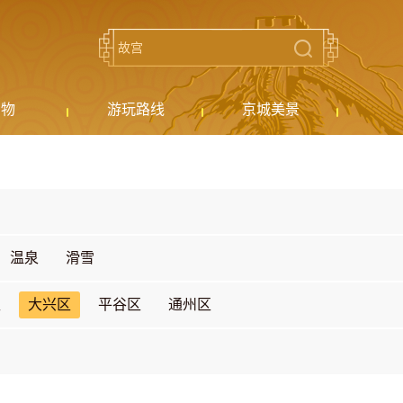
购物
游玩路线
京城美景
温泉
滑雪
区
大兴区
平谷区
通州区