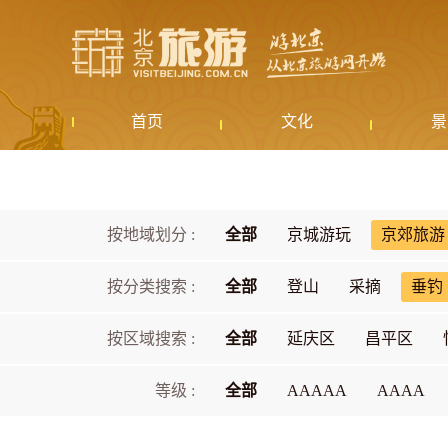
首页
文化
景
按地域划分 :
全部
京城游玩
京郊旅游
按分类搜索 :
全部
登山
采摘
垂钓
按区域搜索 :
全部
延庆区
昌平区
等级 :
全部
AAAAA
AAAA