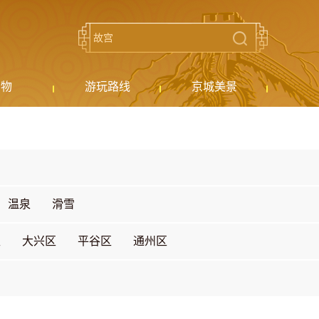
购物
游玩路线
京城美景
温泉
滑雪
区
大兴区
平谷区
通州区