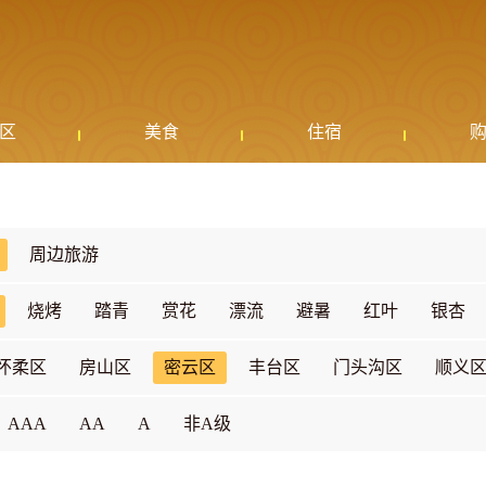
区
美食
住宿
周边旅游
烧烤
踏青
赏花
漂流
避暑
红叶
银杏
怀柔区
房山区
密云区
丰台区
门头沟区
顺义
AAA
AA
A
非A级