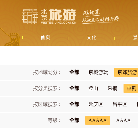
首页
文化
景
按地域划分 :
全部
京城游玩
京郊旅游
按分类搜索 :
全部
登山
采摘
垂钓
按区域搜索 :
全部
延庆区
昌平区
等级 :
全部
AAAAA
AAAA