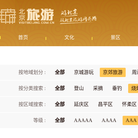
首页
文化
景区
按地域划分 :
全部
京城游玩
京郊旅游
周
按分类搜索 :
全部
登山
采摘
垂钓
烧
按区域搜索 :
全部
延庆区
昌平区
怀柔区
等级 :
全部
AAAAA
AAAA
AAA