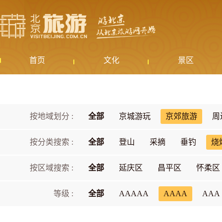
首页
文化
景区
按地域划分 :
全部
京城游玩
京郊旅游
周
按分类搜索 :
全部
登山
采摘
垂钓
烧
按区域搜索 :
全部
延庆区
昌平区
怀柔区
等级 :
全部
AAAAA
AAAA
AAA