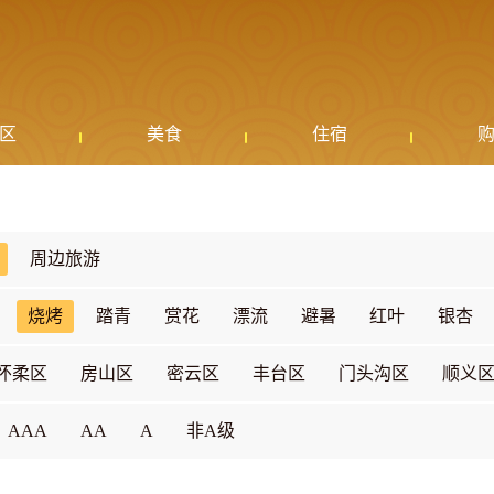
区
美食
住宿
周边旅游
烧烤
踏青
赏花
漂流
避暑
红叶
银杏
怀柔区
房山区
密云区
丰台区
门头沟区
顺义
AAA
AA
A
非A级