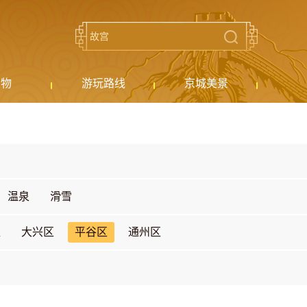
购物
游玩路线
京城美景
温泉
滑雪
区
大兴区
平谷区
通州区