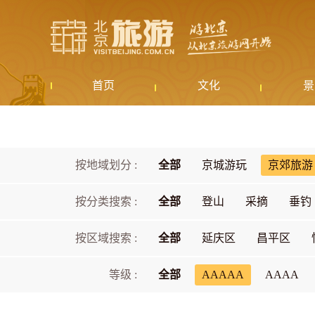
首页
文化
景
按地域划分 :
全部
京城游玩
京郊旅游
按分类搜索 :
全部
登山
采摘
垂钓
按区域搜索 :
全部
延庆区
昌平区
等级 :
全部
AAAAA
AAAA