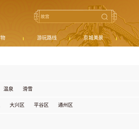
购物
游玩路线
京城美景
温泉
滑雪
区
大兴区
平谷区
通州区