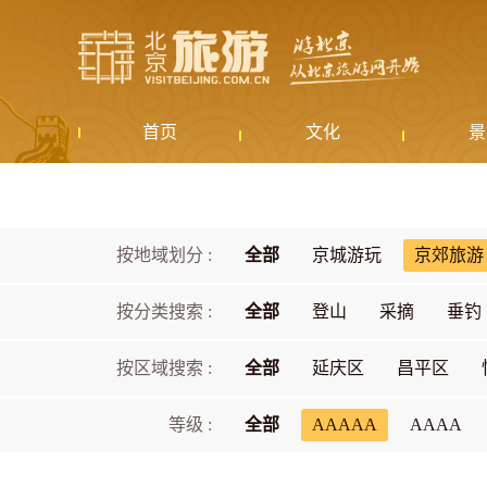
首页
文化
景
按地域划分 :
全部
京城游玩
京郊旅游
按分类搜索 :
全部
登山
采摘
垂钓
按区域搜索 :
全部
延庆区
昌平区
等级 :
全部
AAAAA
AAAA