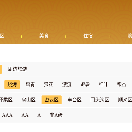
区
美食
住宿
周边旅游
烧烤
踏青
赏花
漂流
避暑
红叶
银杏
怀柔区
房山区
密云区
丰台区
门头沟区
顺义
AAA
AA
A
非A级