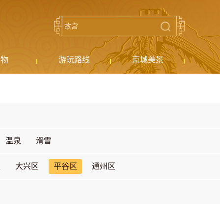
购物
游玩路线
京城美景
温泉
滑雪
区
大兴区
平谷区
通州区