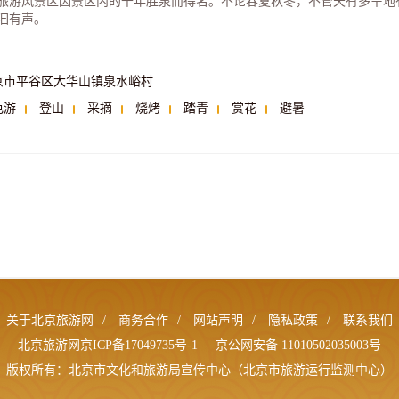
旅游风景区因景区内的千年胜泉而得名。不论春夏秋冬，不管天有多旱地
汩有声。
京市平谷区大华山镇泉水峪村
色游
登山
采摘
烧烤
踏青
赏花
避暑
关于北京旅游网
/
商务合作
/
网站声明
/
隐私政策
/
联系我们
北京旅游网京ICP备17049735号-1
京公网安备 11010502035003号
版权所有：北京市文化和旅游局宣传中心（北京市旅游运行监测中心）