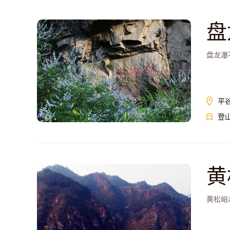
盘
盘龙瀑
平
登
黄
黄松峪