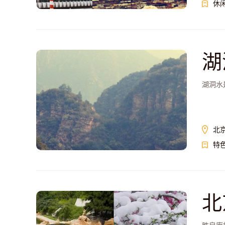
休
湖
湖洞水
北
特
北