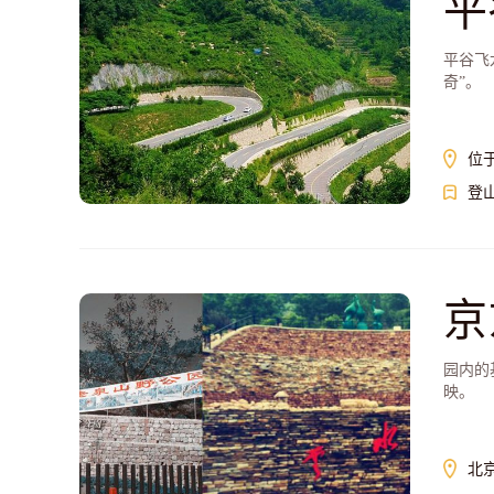
平
平谷飞
奇”。
位
登
京
园内的
映。
北