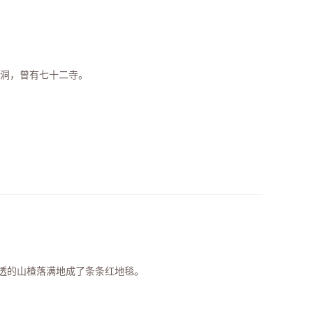
八洞，曾有七十二寺。
透的山楂落满地成了条条红地毯。