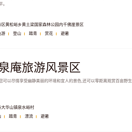
平。
谷区黄松峪乡黄土梁国家森林公园内千佛崖景区
色游
登山
踏青
赏花
避暑
泉庵旅游风景区
您可以尽情享受幽静美丽的环境和宜人的景色,还可以零距离观赏百亩野
谷大华山镇泉水峪村
山
踏青
漂流
避暑