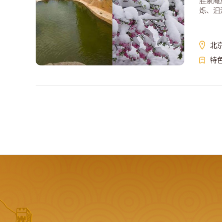
胜泉庵
烁、汩
北
特