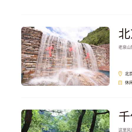
北
老泉山
北
休
千
这里风