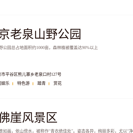
京老泉山野公园
野公园总占地面积约1000亩，森林植被覆盖达90%以上
京市平谷区熊儿寨乡老泉口村127号
闲娱乐
特色游
踏青
赏花
佛崖风景区
景如画，依山傍水，被称作“青衣绝佳处”。姿态各异，绚丽多彩，尤以“