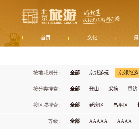
首页
文化
景
按地域划分 :
全部
京城游玩
京郊旅游
按分类搜索 :
全部
登山
采摘
垂钓
按区域搜索 :
全部
延庆区
昌平区
等级 :
全部
AAAAA
AAAA