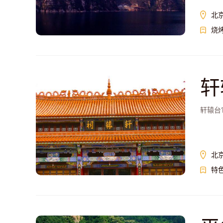
北
烧
轩
轩辕台
北
特