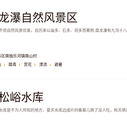
龙瀑自然风景区
不但自然风景优美，且历来以庙多、石多、洞多而著称;盘龙瀑有九沟十
谷区南独乐河镇南山村
山
踏青
赏花
漂流
避暑
松峪水库
水库是不为人所知的地方，夏天水库边成片的桑葚儿熟了没人吃，秋天熟