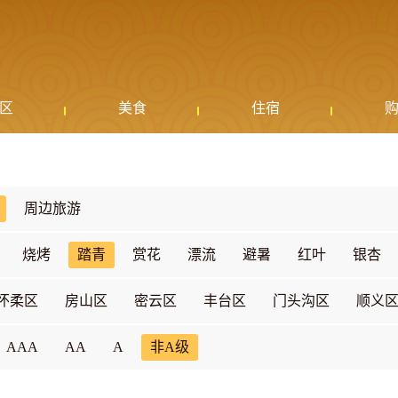
区
美食
住宿
周边旅游
烧烤
踏青
赏花
漂流
避暑
红叶
银杏
怀柔区
房山区
密云区
丰台区
门头沟区
顺义
AAA
AA
A
非A级