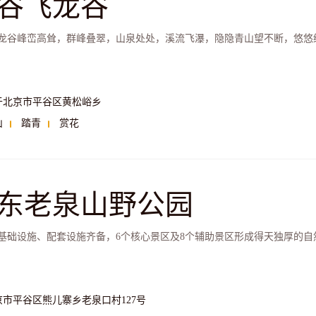
谷飞龙谷
龙谷峰峦高耸，群峰叠翠，山泉处处，溪流飞瀑，隐隐青山望不断，悠悠
于北京市平谷区黄松峪乡
山
踏青
赏花
东老泉山野公园
基础设施、配套设施齐备，6个核心景区及8个辅助景区形成得天独厚的
京市平谷区熊儿寨乡老泉口村127号