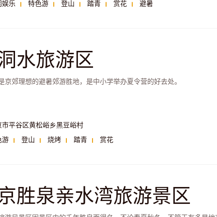
闲娱乐
特色游
登山
踏青
赏花
避暑
洞水旅游区
是京郊理想的避暑郊游胜地，是中小学举办夏令营的好去处。
京市平谷区黄松峪乡黑豆峪村
色游
登山
烧烤
踏青
赏花
京胜泉亲水湾旅游景区