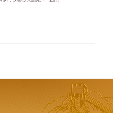
有多干，这胜泉之水始终如一，滢滢烁