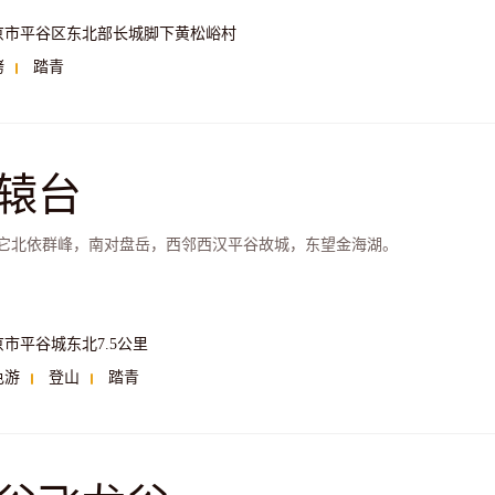
京市平谷区东北部长城脚下黄松峪村
烤
踏青
辕台
它北依群峰，南对盘岳，西邻西汉平谷故城，东望金海湖。
京市平谷城东北7.5公里
色游
登山
踏青