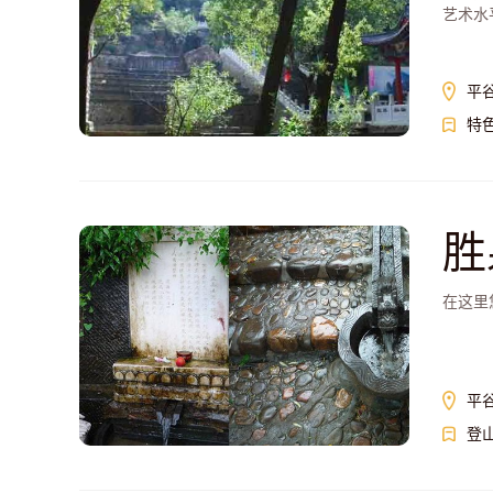
艺术水
平
特
胜
在这里
平
登