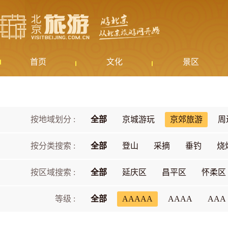
首页
文化
景区
按地域划分 :
全部
京城游玩
京郊旅游
周
按分类搜索 :
全部
登山
采摘
垂钓
烧
按区域搜索 :
全部
延庆区
昌平区
怀柔区
等级 :
全部
AAAAA
AAAA
AAA