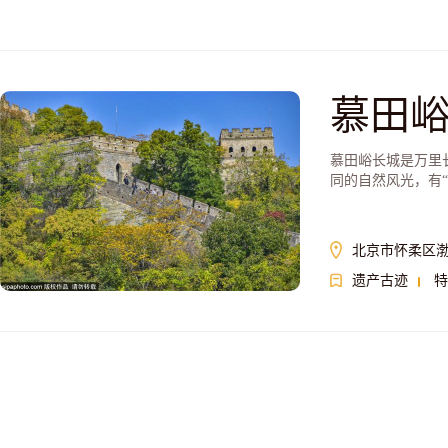
慕田
慕田峪长城是万里
同的自然风光，有
北京市怀柔区
遗产古迹
特