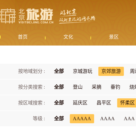
首页
文化
景区
按地域划分 :
全部
京城游玩
京郊旅游
周
按分类搜索 :
全部
登山
采摘
垂钓
烧
按区域搜索 :
全部
延庆区
昌平区
怀柔区
等级 :
全部
AAAAA
AAAA
AAA