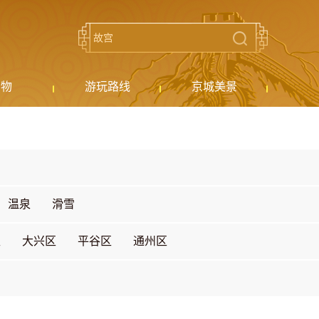
购物
游玩路线
京城美景
温泉
滑雪
区
大兴区
平谷区
通州区