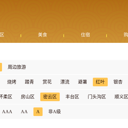
区
美食
住宿
周边旅游
烧烤
踏青
赏花
漂流
避暑
红叶
银杏
怀柔区
房山区
密云区
丰台区
门头沟区
顺义
AAA
AA
A
非A级