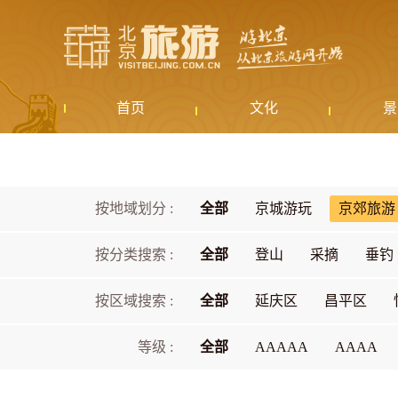
首页
文化
景
按地域划分 :
全部
京城游玩
京郊旅游
按分类搜索 :
全部
登山
采摘
垂钓
按区域搜索 :
全部
延庆区
昌平区
等级 :
全部
AAAAA
AAAA