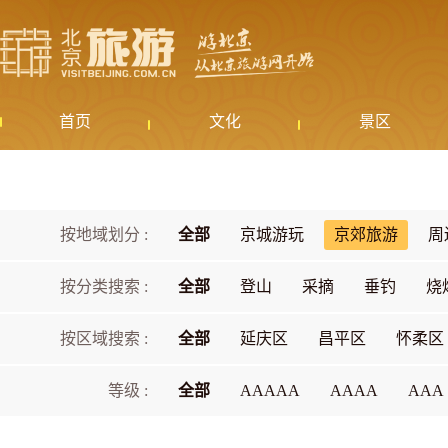
首页
文化
景区
按地域划分 :
全部
京城游玩
京郊旅游
周
按分类搜索 :
全部
登山
采摘
垂钓
烧
按区域搜索 :
全部
延庆区
昌平区
怀柔区
等级 :
全部
AAAAA
AAAA
AAA