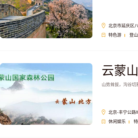
北京市延庆区
特色游
登山
云蒙
山势耸拔，沟谷切
北京-丰宁公路
休闲娱乐
特