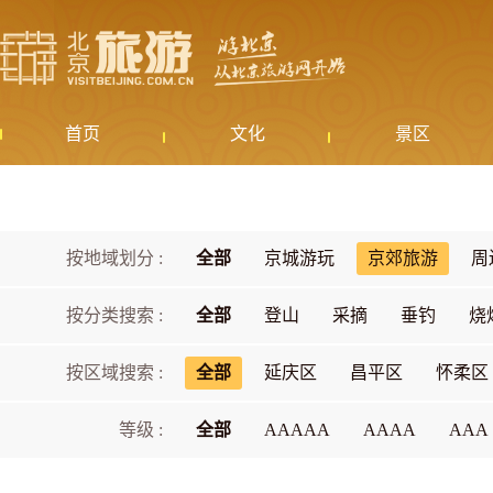
首页
文化
景区
按地域划分 :
全部
京城游玩
京郊旅游
周
按分类搜索 :
全部
登山
采摘
垂钓
烧
按区域搜索 :
全部
延庆区
昌平区
怀柔区
等级 :
全部
AAAAA
AAAA
AAA