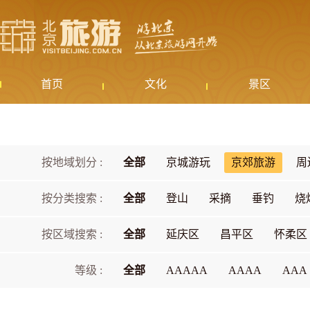
首页
文化
景区
按地域划分 :
全部
京城游玩
京郊旅游
周
按分类搜索 :
全部
登山
采摘
垂钓
烧
按区域搜索 :
全部
延庆区
昌平区
怀柔区
等级 :
全部
AAAAA
AAAA
AAA