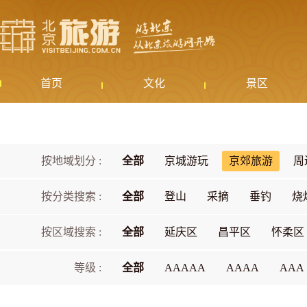
首页
文化
景区
按地域划分 :
全部
京城游玩
京郊旅游
周
按分类搜索 :
全部
登山
采摘
垂钓
烧
按区域搜索 :
全部
延庆区
昌平区
怀柔区
等级 :
全部
AAAAA
AAAA
AAA