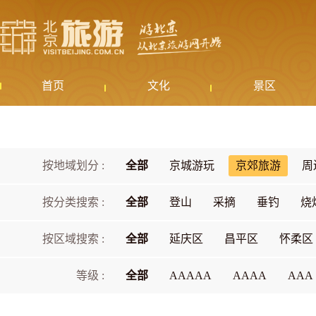
首页
文化
景区
按地域划分 :
全部
京城游玩
京郊旅游
周
按分类搜索 :
全部
登山
采摘
垂钓
烧
按区域搜索 :
全部
延庆区
昌平区
怀柔区
等级 :
全部
AAAAA
AAAA
AAA