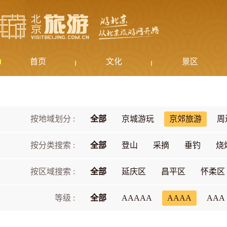
首页
文化
景区
按地域划分 :
全部
京城游玩
京郊旅游
周
按分类搜索 :
全部
登山
采摘
垂钓
烧
按区域搜索 :
全部
延庆区
昌平区
怀柔区
等级 :
全部
AAAAA
AAAA
AAA