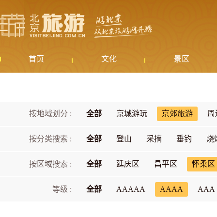
首页
文化
景区
按地域划分 :
全部
京城游玩
京郊旅游
周
按分类搜索 :
全部
登山
采摘
垂钓
烧
按区域搜索 :
全部
延庆区
昌平区
怀柔区
等级 :
全部
AAAAA
AAAA
AAA