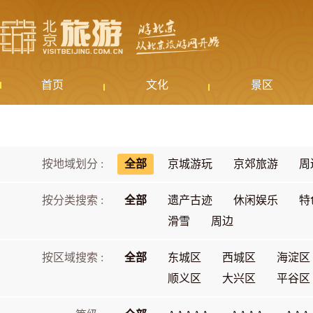
首页
文化
景区
按地域划分 :
全部
京城游玩
京郊旅游
周
按分类搜索 :
全部
遗产古迹
休闲娱乐
特
滑雪
周边
按区域搜索 :
全部
东城区
西城区
海淀区
顺义区
大兴区
平谷区