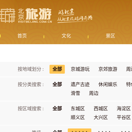
首页
文化
景区
按地域划分 :
全部
京城游玩
京郊旅游
周
按分类搜索 :
全部
遗产古迹
休闲娱乐
特
滑雪
周边
按区域搜索 :
全部
东城区
西城区
海淀区
顺义区
大兴区
平谷区