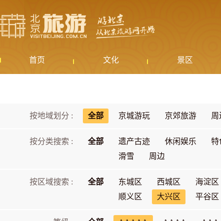
首页
文化
景区
按地域划分 :
全部
京城游玩
京郊旅游
周
按分类搜索 :
全部
遗产古迹
休闲娱乐
特
滑雪
周边
按区域搜索 :
全部
东城区
西城区
海淀区
顺义区
大兴区
平谷区