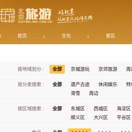
首页
文化
景区
按地域划分 :
全部
京城游玩
京郊旅游
周
按分类搜索 :
全部
遗产古迹
休闲娱乐
特
滑雪
周边
按区域搜索 :
全部
东城区
西城区
海淀区
顺义区
大兴区
平谷区