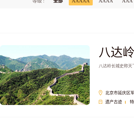
等级 :
全部
AAAAA
AAAA
AAA
八达
八达岭长城史称天
北京市延庆区
遗产古迹
特