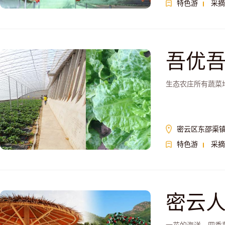
特色游
采摘
吾优
生态农庄所有蔬菜
密云区东邵渠
特色游
采摘
密云