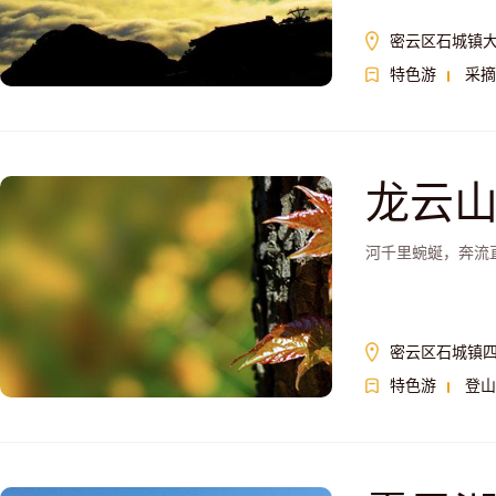
密云区石城镇
特色游
采摘
龙云
河千里蜿蜒，奔流
密云区石城镇
特色游
登山