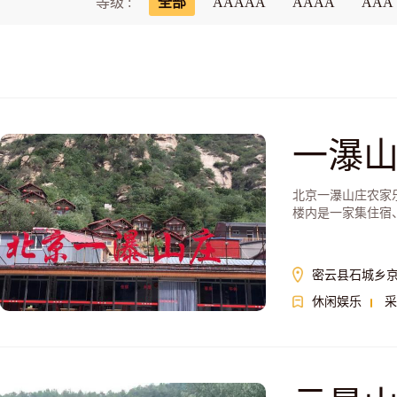
等级 :
全部
AAAAA
AAAA
AAA
一瀑
北京一瀑山庄农家
楼内是一家集住宿
密云县石城乡
休闲娱乐
采