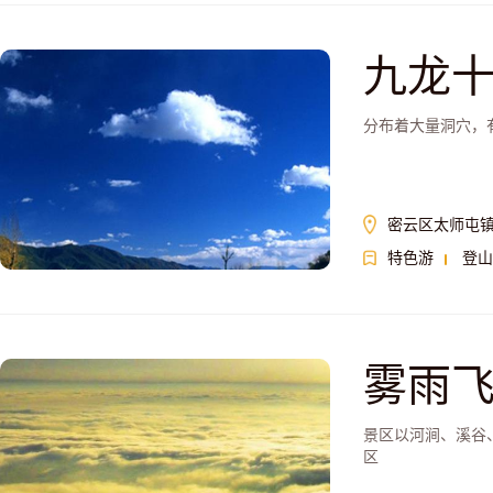
九龙
分布着大量洞穴，
密云区太师屯
特色游
登山
雾雨
景区以河涧、溪谷
区