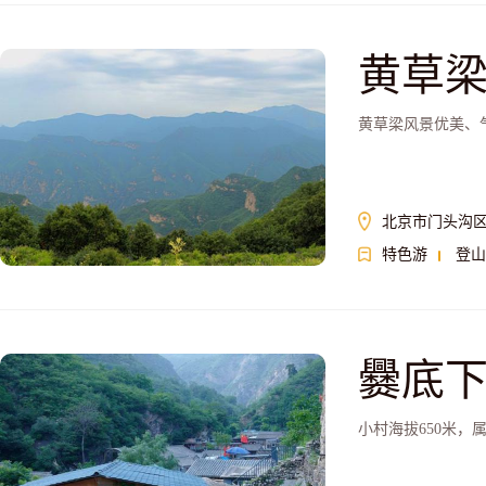
黄草
黄草梁风景优美、
北京市门头沟区
特色游
登山
爨底
小村海拔650米