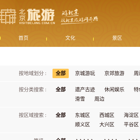
首页
文化
景区
按地域划分 :
全部
京城游玩
京郊旅游
周
按分类搜索 :
全部
遗产古迹
休闲娱乐
特
滑雪
周边
按区域搜索 :
全部
东城区
西城区
海淀区
顺义区
大兴区
平谷区