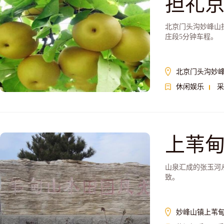
担礼
北京门头沟妙峰山
庄段5分钟车程。
北京门头沟妙
休闲娱乐
采
上苇
山泉汇成的张玉河
致。
妙峰山镇上苇