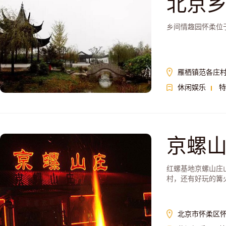
北京
乡间情趣园怀柔位
雁栖镇范各庄
休闲娱乐
特
京螺
红螺基地京螺山庄
村，还有好玩的篝
北京市怀柔区