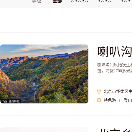
等级 :
全部
AAAAA
AAAA
AAA
喇叭
喇叭沟门原始次生
亩，海拔1700多
北京市怀柔区
特色游
登山