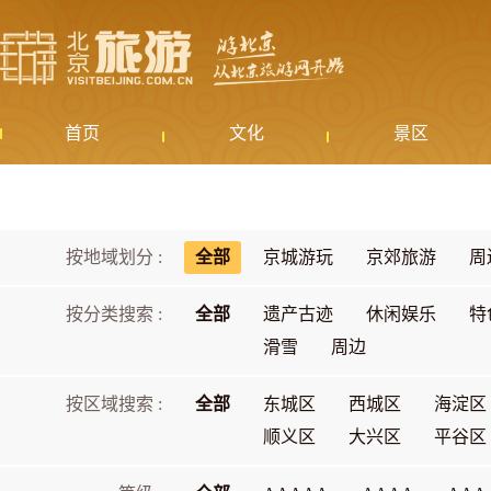
首页
文化
景区
按地域划分 :
全部
京城游玩
京郊旅游
周
按分类搜索 :
全部
遗产古迹
休闲娱乐
特
滑雪
周边
按区域搜索 :
全部
东城区
西城区
海淀区
顺义区
大兴区
平谷区