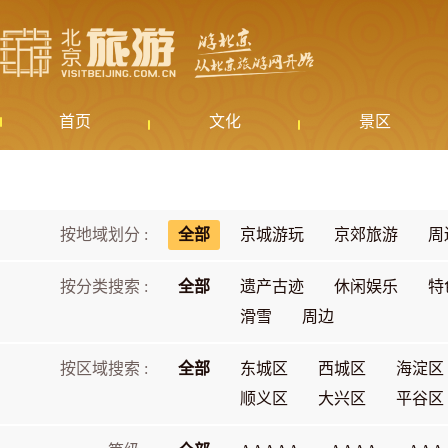
首页
文化
景区
按地域划分 :
全部
京城游玩
京郊旅游
周
按分类搜索 :
全部
遗产古迹
休闲娱乐
特
滑雪
周边
按区域搜索 :
全部
东城区
西城区
海淀区
顺义区
大兴区
平谷区