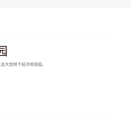
园
生态大型林下经济体验园。