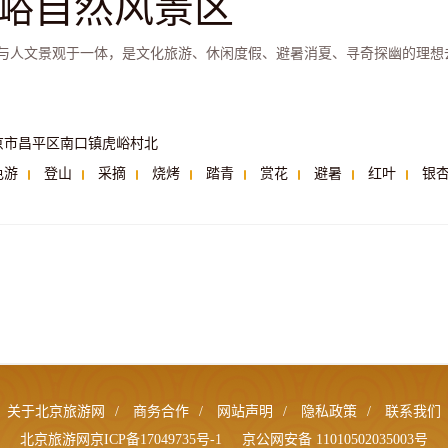
峪自然风景区
与人文景观于一体，是文化旅游、休闲度假、避暑消夏、寻奇探幽的理想
京市昌平区南口镇虎峪村北
色游
登山
采摘
烧烤
踏青
赏花
避暑
红叶
银
关于北京旅游网
/
商务合作
/
网站声明
/
隐私政策
/
联系我们
北京旅游网京ICP备17049735号-1
京公网安备 11010502035003号