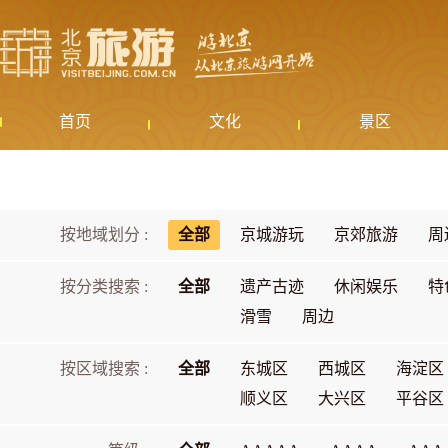
首页
文化
景区
按地域划分 :
全部
京城游玩
京郊旅游
周
按分类搜索 :
全部
遗产古迹
休闲娱乐
特
滑雪
周边
按区域搜索 :
全部
东城区
西城区
海淀区
顺义区
大兴区
平谷区