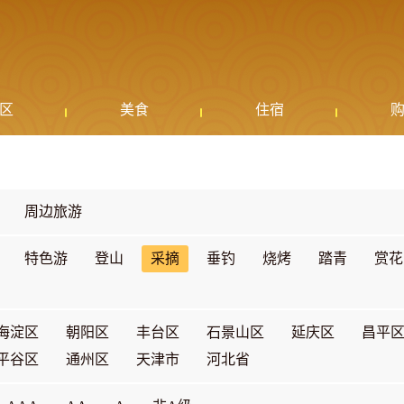
区
美食
住宿
周边旅游
特色游
登山
采摘
垂钓
烧烤
踏青
赏花
海淀区
朝阳区
丰台区
石景山区
延庆区
昌平
平谷区
通州区
天津市
河北省