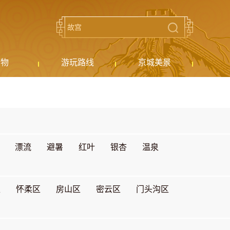
购物
游玩路线
京城美景
漂流
避暑
红叶
银杏
温泉
区
怀柔区
房山区
密云区
门头沟区