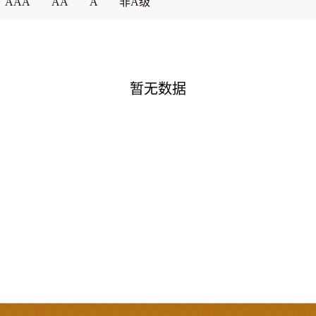
AAA
AA
A
非A级
暂无数据