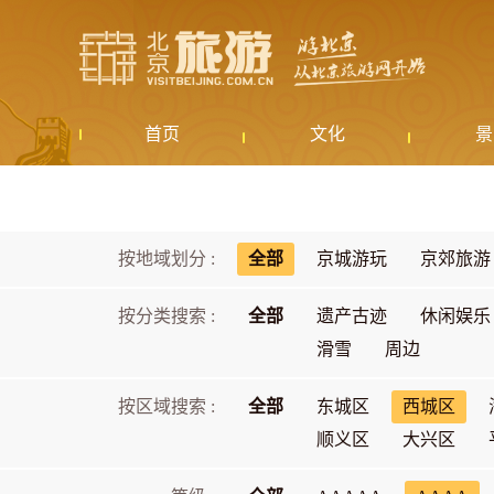
首页
文化
景
按地域划分 :
全部
京城游玩
京郊旅游
按分类搜索 :
全部
遗产古迹
休闲娱乐
滑雪
周边
按区域搜索 :
全部
东城区
西城区
顺义区
大兴区