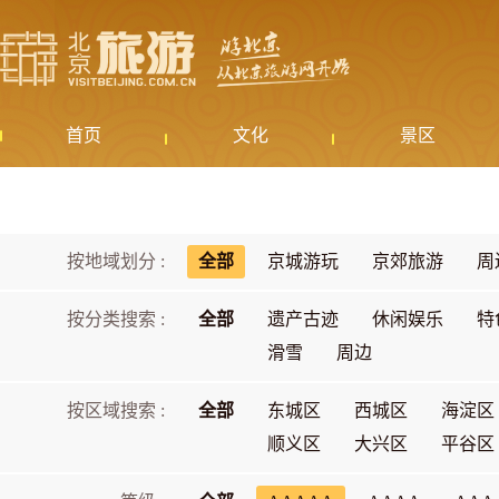
首页
文化
景区
按地域划分 :
全部
京城游玩
京郊旅游
周
按分类搜索 :
全部
遗产古迹
休闲娱乐
特
滑雪
周边
按区域搜索 :
全部
东城区
西城区
海淀区
顺义区
大兴区
平谷区