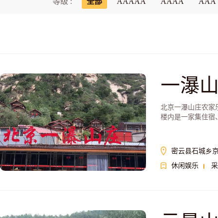
等级 :
全部
AAAAA
AAAA
AAA
一瀑
北京一瀑山庄农家
楼内是一家集住宿
密云县石城乡
休闲娱乐
采