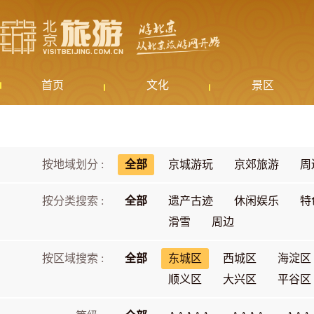
首页
文化
景区
按地域划分 :
全部
京城游玩
京郊旅游
周
按分类搜索 :
全部
遗产古迹
休闲娱乐
特
滑雪
周边
按区域搜索 :
全部
东城区
西城区
海淀区
顺义区
大兴区
平谷区