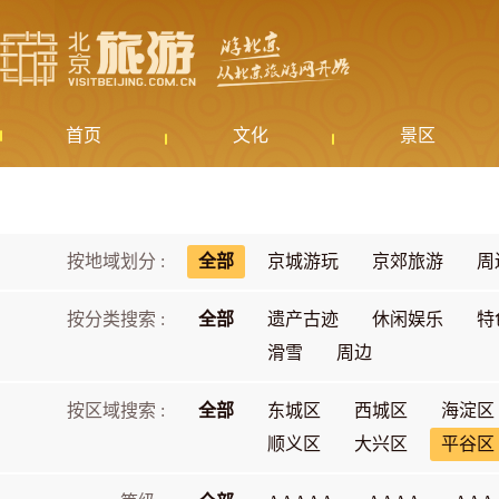
首页
文化
景区
按地域划分 :
全部
京城游玩
京郊旅游
周
按分类搜索 :
全部
遗产古迹
休闲娱乐
特
滑雪
周边
按区域搜索 :
全部
东城区
西城区
海淀区
顺义区
大兴区
平谷区