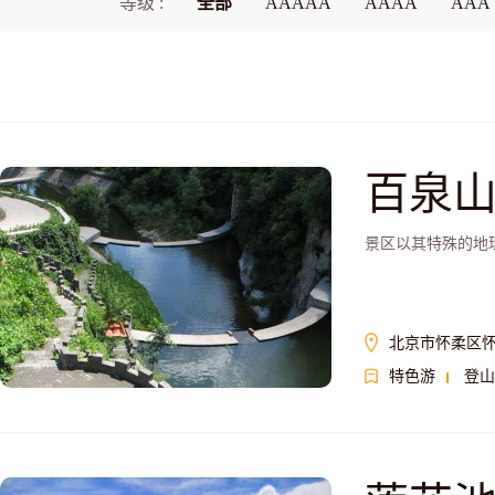
等级 :
全部
AAAAA
AAAA
AAA
百泉
景区以其特殊的地
北京市怀柔区
特色游
登山