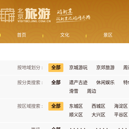
首页
文化
景区
按地域划分 :
全部
京城游玩
京郊旅游
周
按分类搜索 :
全部
遗产古迹
休闲娱乐
特
滑雪
周边
按区域搜索 :
全部
东城区
西城区
海淀区
顺义区
大兴区
平谷区