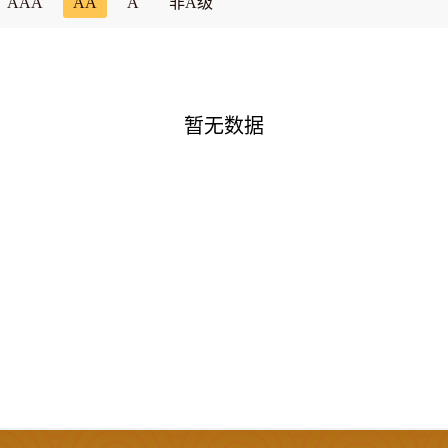
AAA
AA
A
非A级
暂无数据