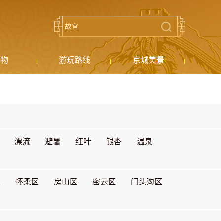
购物
游玩路线
京城美景
漂流
避暑
红叶
银杏
温泉
区
怀柔区
房山区
密云区
门头沟区