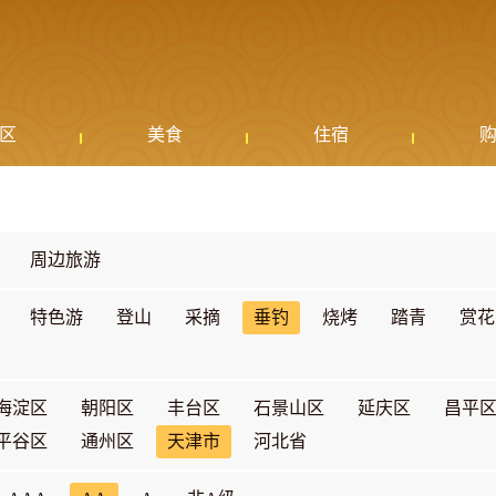
区
美食
住宿
周边旅游
特色游
登山
采摘
垂钓
烧烤
踏青
赏花
海淀区
朝阳区
丰台区
石景山区
延庆区
昌平
平谷区
通州区
天津市
河北省