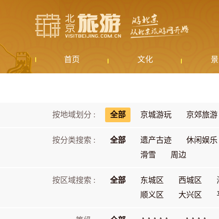
首页
文化
景
按地域划分 :
全部
京城游玩
京郊旅游
按分类搜索 :
全部
遗产古迹
休闲娱乐
滑雪
周边
按区域搜索 :
全部
东城区
西城区
顺义区
大兴区