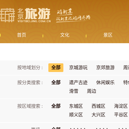
首页
文化
景区
按地域划分 :
全部
京城游玩
京郊旅游
周
按分类搜索 :
全部
遗产古迹
休闲娱乐
特
滑雪
周边
按区域搜索 :
全部
东城区
西城区
海淀区
顺义区
大兴区
平谷区